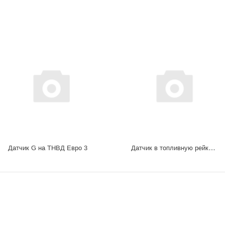
Датчик в топливную рейку (Рампу) евро-3 DENSO, 499000-6160
Датчик G на ТНВД Евро 3