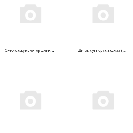
Энергоаккумулятор длинный шток Ф22 F3000 (универсальные) 81.50410.6609
Щиток суппорта задний (из 2-х частей) Шанкси DZ9112340012/13