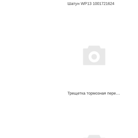
Шатун WP13 1001721624
Трещетка тормозная передняя SHAANXI X3000 HD95009440009