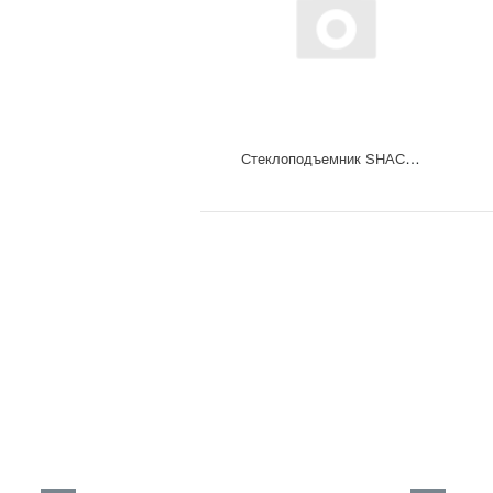
Стеклоподъемник SHACMAN X3000 электрический (правый) DZ14251330032