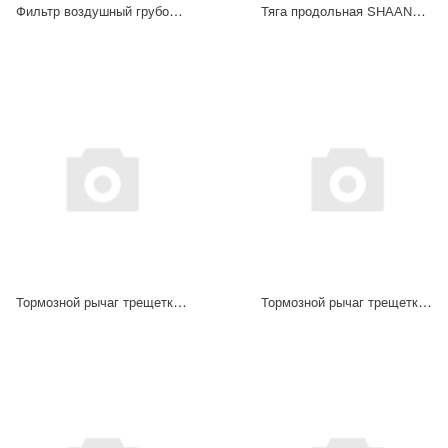
Фильтр воздушный грубой очистки (картридж маслозаливной) SHACMAN DZ91259190042+001 (к-т 3 шт)
Тяга продольная SHAANXI X3000 DZ97319430615
Тормозной рычаг трещетка задняя прав WG9100340057
Тормозной рычаг трещетка задняя лев WG9100340056