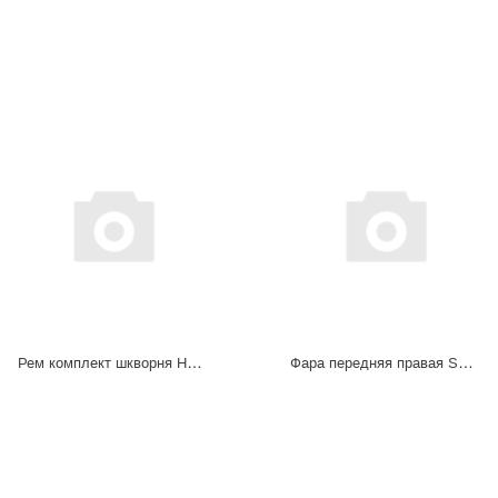
Рем комплект шкворня HD90009411198
Фара передняя правая SHAANXI Х3000 DZ96189722020