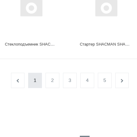
Стеклоподъемник SHACMAN X3000 электрический (левый) DZ14251330031
Стартер SHACMAN SHAANXI дв.WP10 (замена на 612600091076) OE
1
2
3
4
5