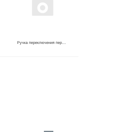
Ручка переключения передач 12-ст КПП SHAANXI X3000 12JS160T-1708010-53-XLM