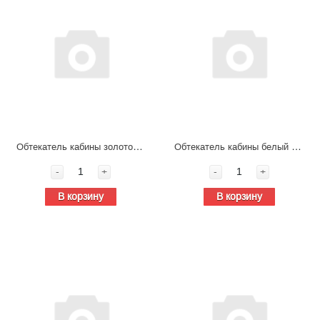
Обтекатель кабины золотой левый в сборе Shacman X5000 DZ14251110520
Обтекатель кабины белый левый в сборе Shacman X5000 DZ14251110520
-
+
-
+
В корзину
В корзину