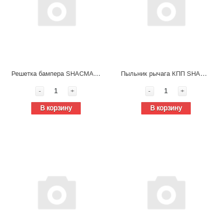
Решетка бампера SHACMAN X5000 тягач (верхняя) DZ97189623054
Пыльник рычага КПП SHACMAN X5000 DZ97259240402
-
+
-
+
В корзину
В корзину