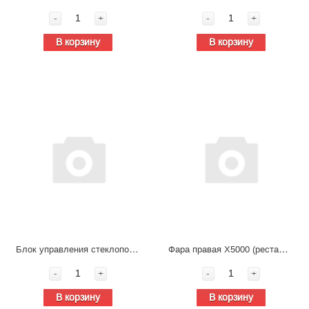
-
+
-
+
В корзину
В корзину
Блок управления стеклоподъемника правый DZ97189584598
Фара правая X5000 (рестайлинг) DZ97189723361
-
+
-
+
В корзину
В корзину