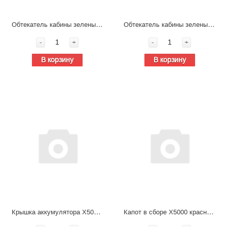
Обтекатель кабины зеленый правый в сборе Shacman X5000 DZ14251110530
Обтекатель кабины зеленый левый в сборе Shacman X5000 DZ14251110520
-
+
-
+
В корзину
В корзину
Крышка аккумулятора X5000 X3000 DZ9X259760690
Капот в сборе X5000 красного цвета (рестайлинг) DZ14251110011