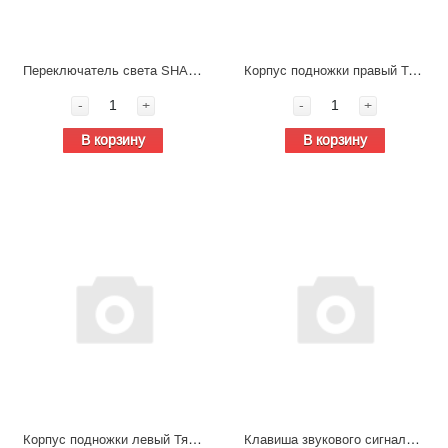
Переключатель света SHACMAN X5000 DZ97189584580
Корпус подножки правый Тягач SHACMAN X5000 рестайлинг DZ14251240068 Shacman, X5000
-
+
-
+
В корзину
В корзину
Корпус подножки левый Тягач SHACMAN X5000 рестайлинг DZ14251240065 Shacman, X5000
Клавиша звукового сигнала SHACMAN X5000 DZ97189584901