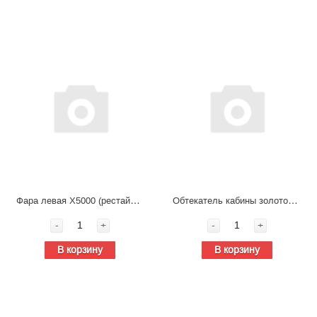
Фара левая X5000 (рестайлинг) DZ96189722110
Обтекатель кабины золотой правый в сборе Shacman X5000 DZ14251110530
-
+
-
+
В корзину
В корзину