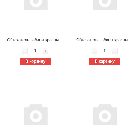
Обтекатель кабины красный правый в сборе Shacman X5000 DZ14251110530
Обтекатель кабины красный левый в сборе Shacman X5000 DZ14251110520
-
+
-
+
В корзину
В корзину