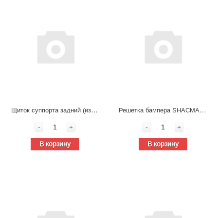
Щиток суппорта задний (из 2-х частей) Шанкси DZ9112340012/13
Решетка бампера SHACMAN X5000 тягач (средняя) DZ97189623050
-
+
-
+
В корзину
В корзину