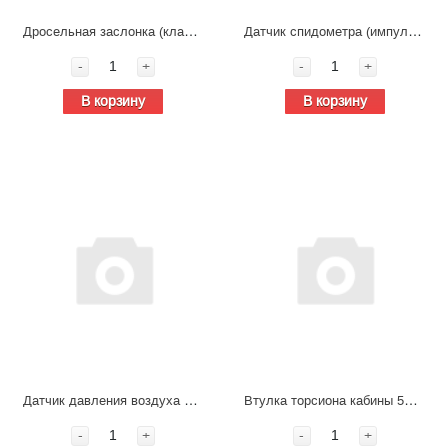
Дросельная заслонка (клапан) для тягача FAW J7 3603135-50 4/B*0000
Датчик спидометра (импульсный) FAW J7 0501.210.855
-
+
-
+
В корзину
В корзину
Датчик давления воздуха в шине FAW J7 3485010-2000-С00/А
Втулка торсиона кабины 5001045-АО1/Е
-
+
-
+