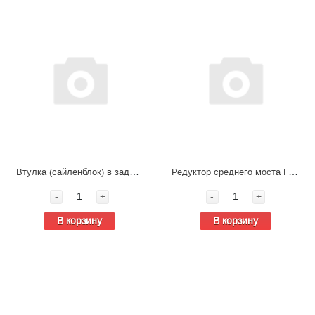
Втулка (сайленблок) в заднюю тягу стабилизатора FAW J7
Редуктор среднего моста FAW J7 2400010-DY648*498 (3.417)
-
+
-
+
В корзину
В корзину