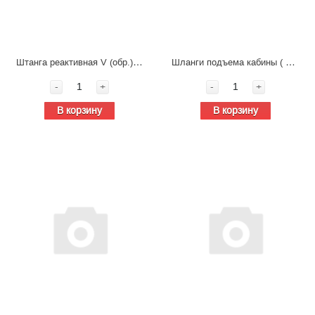
Штанга реактивная V (обр.) верхняя FAW J7
Шланги подъема кабины ( в сборе) 5002110-2000-C00/A+5002085-2000-C00/C+5002100-2000-C00/G+5002080-20
-
+
-
+
В корзину
В корзину