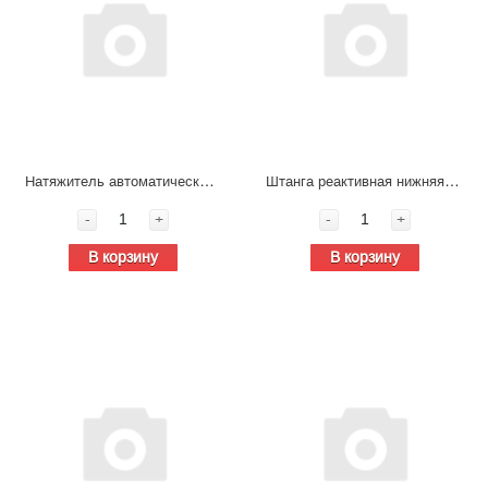
Натяжитель автоматический ремня в сборе J7 CA6DM3 1023010BM50-02000
Штанга реактивная нижняя FAW J7
-
+
-
+
В корзину
В корзину