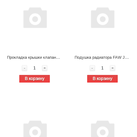
Прокладка крышки клапанов FAW 7 резиновая CA6DM3 1003041BM50-0000SX
Подушка радиатора FAW J7 1302123-2000/A
-
+
-
+
В корзину
В корзину