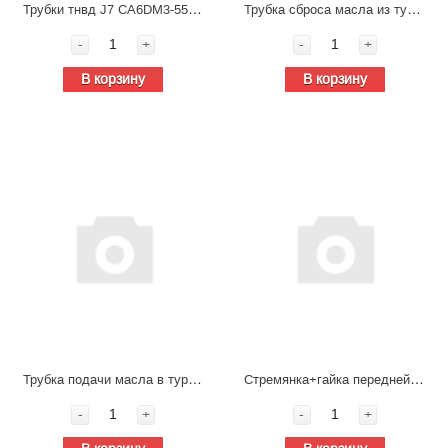
Трубки тнвд J7 CA6DM3-55E53 ( оригинал в сборе)
Трубка сброса масла из турбокомпрессора J7 CA6DM3-55E53
-
+
-
+
В корзину
В корзину
Трубка подачи масла в турбокомпрессор J7 CA6DM3-55E53
Стремянка+гайка передней рессоры №2 FAW J7 2902411-48A/A+2902413-76A/C
-
+
-
+