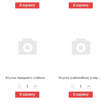
В корзину
В корзину
Втулка переднего стабилизатора FAW J7 2906447-2033/C
Втулка (сайленблок) в переднюю тягу стабилизатора FAW J7 2906335-2000/С
-
+
-
+
В корзину
В корзину